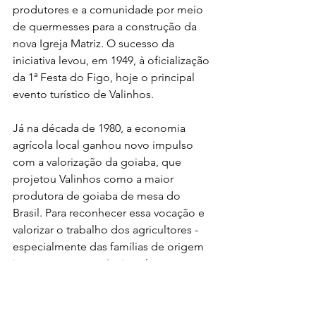
produtores e a comunidade por meio 
de quermesses para a construção da 
nova Igreja Matriz. O sucesso da 
iniciativa levou, em 1949, à oficialização 
da 1ª Festa do Figo, hoje o principal 
evento turístico de Valinhos.
Já na década de 1980, a economia 
agrícola local ganhou novo impulso 
com a valorização da goiaba, que 
projetou Valinhos como a maior 
produtora de goiaba de mesa do 
Brasil. Para reconhecer essa vocação e 
valorizar o trabalho dos agricultores - 
especialmente das famílias de origem 
japonesa, responsáveis pelo 
desenvolvimento do cultivo na região - 
foi criada a Expogoiaba, ampliando a 
festa e reforçando sua relevância 