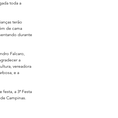
gada toda a 
ianças terão 
além de cama 
esentando durante 
ndro Falcaro, 
agradecer a 
ultura, vereadora 
rbosa, e a 
festa, a 3ª Festa 
e de Campinas.