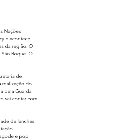
as Nações 
 que acontece 
s da região. O 
e São Roque. O 
retaria de 
 realização do 
da pela Guarda 
to vai contar com 
ade de lanches, 
ntação 
pagode e pop 