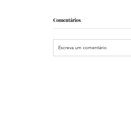
Comentários
Escreva um comentário
Ruan & Leandro se
apresentam na The Farm em
Americana