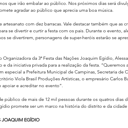
tmos que irão embalar ao público. Nos próximos dias será divul
omete agradar ao público que aprecia uma boa música.
de artesanato com dez barracas. Vale destacar também que as cr
ra se divertir e curtir a festa com os pais. Durante o evento, 
nos se divertirem, personagens de super-heróis estarão se apr
 Organizadora da 3ª Festa das Nações Joaquim Egídio, Alessa
 e da iniciativa privada para a realização da festa. “Queremos 
m especial a Prefeitura Municipal de Campinas, Secretaria de C
itório Viola Brasil Produções Artísticas, o empresário Carlos Ba
 apoiar e acreditar no evento”.
 público de mais de 12 mil pessoas durante os quatros dias de 
dio promete ser um marco na história do distrito e da cidad
S JOAQUIM EGÍDIO