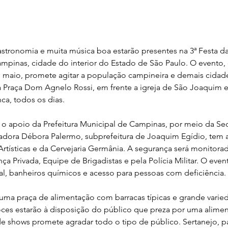
astronomia e muita música boa estarão presentes na 3ª Festa d
pinas, cidade do interior do Estado de São Paulo. O evento,
de maio, promete agitar a população campineira e demais cidade
a Praça Dom Agnelo Rossi, em frente a igreja de São Joaquim 
nca, todos os dias.
 o apoio da Prefeitura Municipal de Campinas, por meio da Sec
eadora Débora Palermo, subprefeitura de Joaquim Egídio, tem a
Artísticas e da Cervejaria Germânia. A segurança será monitora
nça Privada, Equipe de Brigadistas e pela Polícia Militar. O even
l, banheiros químicos e acesso para pessoas com deficiência.
uma praça de alimentação com barracas típicas e grande varied
ces estarão à disposição do público que preza por uma alime
 de shows promete agradar todo o tipo de público. Sertanejo, 