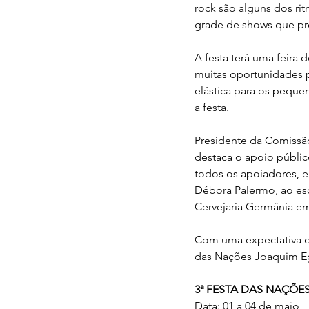
rock são alguns dos ri
grade de shows que pr
A festa terá uma feira 
muitas oportunidades pa
elástica para os peque
a festa.
Presidente da Comissão
destaca o apoio público
todos os apoiadores, e
Débora Palermo, ao escr
Cervejaria Germânia em
Com uma expectativa de
das Nações Joaquim Egí
3ª FESTA DAS NAÇÕE
Data: 01 a 04 de maio