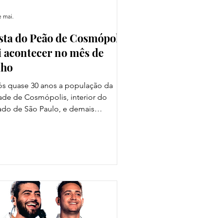
e mai.
sta do Peão de Cosmópolis
i acontecer no mês de
lho
s quase 30 anos a população da
ade de Cosmópolis, interior do
ado de São Paulo, e demais
icípios da região poderão celebrar
ealização de uma festa de peão, que
imenta diversos setores da
nomia como hotelaria, gastronomia,
ércio, transporte e prestação de
viços, gerando emprego e renda.
 a realização da ProMania Eventos,
esta do Peão de Cosmópolis vai
ntecer entre os dias 16 e 19 de julho.