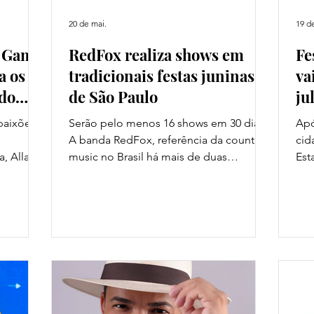
20 de mai.
19 d
e Game
RedFox realiza shows em
Fe
a os
tradicionais festas juninas
va
 do
de São Paulo
ju
paixões
Serão pelo menos 16 shows em 30 dias.
Apó
,
A banda RedFox, referência da country
cid
a, Allana
music no Brasil há mais de duas
Est
e One
décadas, chega neste mês de junho
mun
iversal
esquentando as festas de São João na
a r
o que o
cidade de São Paulo. Entre elas, eventos
mov
tradicionais como do Clube Paineiras do
eco
e
Morumby, Esporte Clube Pinheiros e
com
ue é uma
São Paulo Futebol Clube. No Clube
ser
mistura
Paineiras do Morumby, o show acontece
Com
da para
nos dias 19, 20 e 21. No Esporte Clube
a F
nto como
Pinheiros a festa será nos dias 25, 27 e
aco