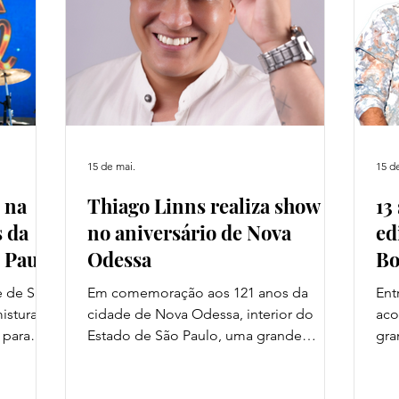
o trilha
28. E no São Paulo Futebol Club
O e
Mon
15 de mai.
15 d
e na
Thiago Linns realiza show
13
 da
no aniversário de Nova
ed
o Paulo
Odessa
Bo
Se
e de São
Em comemoração aos 121 anos da
Ent
istura
cidade de Nova Odessa, interior do
aco
s para
Estado de São Paulo, uma grande
gra
as
festividade vai acontecer entre os dias
do 
atuita,
22 e 24 de maio, na Praça dos Três
Ser