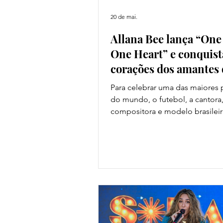
20 de mai.
Allana Bee lança “On
One Heart” e conquist
corações dos amantes
futebol
Para celebrar uma das maiores 
do mundo, o futebol, a cantora
compositora e modelo brasileir
Bee lançou o single “One Gam
Heart”, inspirada na emoção un
do esporte e no poder de uniã
futebol proporciona. Com uma
sonoridade uplifting, moderna 
altamente dançante, a faixa, q
composição da própria artista, 
influências globais e foi pensa
ser atemporal, funcionando ta