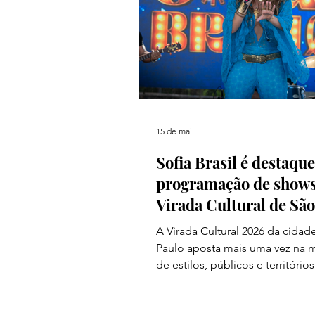
lançamento artístico quanto com
ideal
15 de mai.
Sofia Brasil é destaqu
programação de shows
Virada Cultural de Sã
A Virada Cultural 2026 da cidad
Paulo aposta mais uma vez na m
de estilos, públicos e território
ocupar a capital durante 24 hor
ininterruptas de programação gr