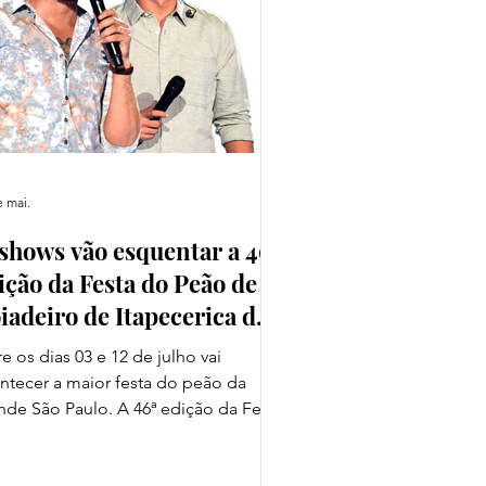
vento, que será realizado na Avenida
te Cast
e mai.
 shows vão esquentar a 46ª
ição da Festa do Peão de
iadeiro de Itapecerica da
rra
re os dias 03 e 12 de julho vai
ntecer a maior festa do peão da
nde São Paulo. A 46ª edição da Festa
Peão de Boiadeiro de Itapecerica da
ra terá 13 shows em sete dias de